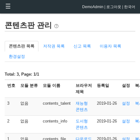
메뉴 건너뛰기
DemoAdmin
로그아웃
한국어
콘텐츠판 관리
콘텐츠판 목록
저작권 목록
신고 목록
이용자 목록
환경설정
Total: 3, Page: 1/1
번호
모듈 분류
모듈 이름
브라우저
등록일
설정
복
제목
3
없음
contents_talent
재능형
2019-01-26
설정
복
콘텐츠
2
없음
contents_info
도서형
2019-01-26
설정
복
콘텐츠
1
없음
contents_file
다운로드
2019-01-26
설정
복