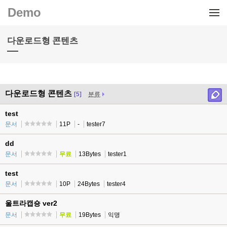
메뉴 건너뛰기
Demo
다운로드형 콘텐츠
다운로드형 콘텐츠
[5]
분류
test
문서
11P
-
tester7
dd
문서
무료
13Bytes
tester1
test
문서
10P
24Bytes
tester4
울트라캡숑 ver2
문서
무료
19Bytes
익명