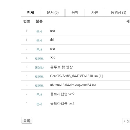
전체
문서 (5)
음악
사진
동영상 (1)
번호
분류
제
test
9
문서
dd
8
문서
test
7
문서
222
6
토렌트
유투브 핫 영상
5
동영상
CentOS-7-x86_64-DVD-1810.iso
[1]
4
토렌트
ubuntu-18.04-desktop-amd64.iso
3
토렌트
울트라캡숑 ver2
2
문서
울트라캡숑 ver1
1
문서
목록
첫