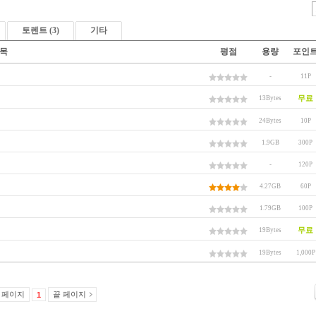
토렌트 (3)
기타
목
평점
용량
포인
-
11P
무료
13Bytes
24Bytes
10P
1.9GB
300P
-
120P
4.27GB
60P
1.79GB
100P
무료
19Bytes
19Bytes
1,000P
 페이지
끝 페이지
1